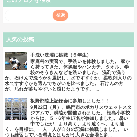
このブログを検索
人気の投稿
手洗い洗濯に挑戦（６年生）
家庭科の実習で、手洗いを体験しました。 家か
ら持ってきた、体操服やハンカチ、タオル、学
校のぞうきんなどを洗いました。 洗剤で洗う
か、石けんで洗うかを選択し、水ですすぐか、柔軟剤入りの
水ですすぐかも選んでちがいを比べました。 石けんの方
が、汚れが落ちやすいと感じたようです。 ...
板野郡陸上記録会に参加しました！！
9月22日（月）、鳴門市のポカリスウェットスタ
ジアムで、群陸が開催されました。 松島小学校
からは、５・6年生17名が参加しました。 暑い
中でしたが、より高く、より遠くへ、より速
く、を目標に、一人一人が自分の記録に挑戦しました。 い
つも練習している環境とはちがう大きな会場と多...