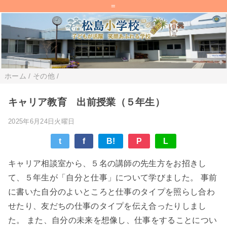
=
ホーム
/
その他
/
キャリア教育 出前授業（５年生）
2025年6月24日火曜日
t
f
B!
P
L
キャリア相談室から、５名の講師の先生方をお招きし
て、５年生が「自分と仕事」について学びました。 事前
に書いた自分のよいところと仕事のタイプを照らし合わ
せたり、友だちの仕事のタイプを伝え合ったりしまし
た。 また、自分の未来を想像し、仕事をすることについ