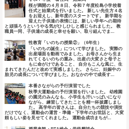
桜が満開の４月８日、令和７年度松島小学校着
任式と始業式を行いました。 新しい先生方４名
をお迎えし、新年度のスタートです。 新学期を
迎えた子供達の表情には、新しい学年への期待
と頑張ろうというやる気がひしひしと感じられました。 教
職員一同、子供達の成長と幸せを願い、取り組んでま...
性教育「いのちの授業②」（6年生）
「いのちの誕生」について学びました。 実際の
出産場面を動画でみました。お母さんから生ま
れてくるいのちの重み、出産の大変さと母子と
もに命がけであること、 自分もこんな風に、生
まれてきたんだと改めて実感しました。 さらに、妊娠中の
胎児の成長について学びました。おなかの中で成長す...
本番さながらの予行演習でした
秋季大運動会の予行演習を行いました。 幼稚園
の園児のみんなも、小学生も汗いっぱいになり
ながら、練習してきたことを精一杯披露しまし
た。 高学年の皆さんは、自分たちの競技や演技
だけでなく、運動会の運営・準備・下学年のお世話と、大変
頼もしい姿を見せてくれました。 運動会成功まちが...
授業参観・PTA総会・学級懇談会