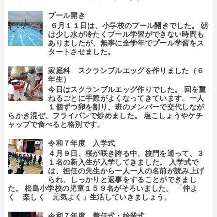
プール開き
６月１１日は、小学校のプール開きでした。 朝
は少し水が冷たくプール学習ができない時間も
ありましたが、無事に全学年でプール学習をス
タートさせました。
家庭科 スクランブルエッグを作りました（６
年生）
今日はスクランブルエッグ作りでした。 回を重
ねるごとに手際がよくなってきています。一人
１個ずつ卵を割り、班のメンバーで交代しなが
らかき混ぜ、フライパンで炒めました。 塩こしょうやケチ
ャップで食べると格別です。
令和７年度 入学式
４月９日、桜が咲き誇る中、校門を通って、３
１名の新入生が入学してきました。 入学式で
は、担任の先生から一人一人の名前が読み上げ
られ、しっかりと返事をすることができまし
た。 松島小学校の児童１５９名がそろいました。 「仲よ
く 楽しく 元気よく」生活していきましょう。
令和７年度 着任式・始業式