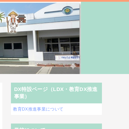
DX特設ページ（LDX・教育DX推進
事業）
教育DX推進事業について